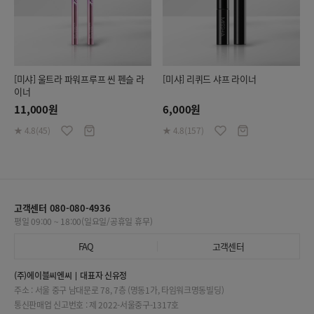
[미샤] 울트라 파워프루프 씬 펜슬 라
[미샤] 리퀴드 샤프 라이너
이너
11,000원
6,000원
★ 4.8(45)
★ 4.8(157)
고객센터 080-080-4936
평일 09:00 ~ 18:00(일요일/공휴일 휴무)
FAQ
고객센터
(주)에이블씨엔씨
대표자 신유정
주소 : 서울 중구 남대문로 78, 7층 (명동1가, 타임워크명동빌딩)
통신판매업 신고번호 : 제 2022-서울중구-1317호