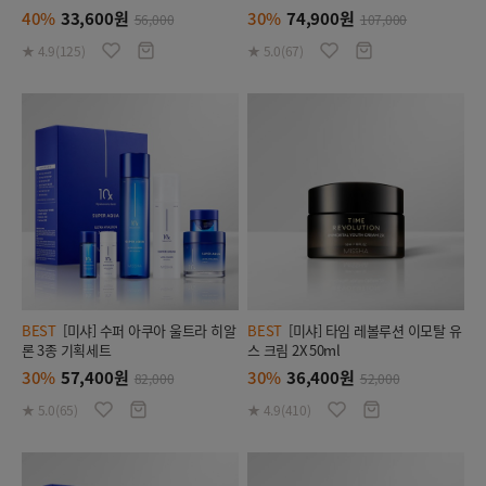
40%
33,600원
30%
74,900원
56,000
107,000
★ 4.9(125)
★ 5.0(67)
BEST
[미샤] 수퍼 아쿠아 울트라 히알
BEST
[미샤] 타임 레볼루션 이모탈 유
론 3종 기획세트
스 크림 2X 50ml
30%
57,400원
30%
36,400원
82,000
52,000
★ 5.0(65)
★ 4.9(410)