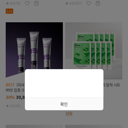
★ 4.8(73)
★ 4.9(157)
1+1
BEST
[미샤] 타임 레볼루션 레티놀 40
BEST
[미샤] [단독] 에어리 밀착 시트
00샷 집중 크림 25ml
마스크 10매 세트
30%
30,800원
50%
5,000원
44,000
10,000
확인
★ 5.0(83)
★ 4.9(624)
단독