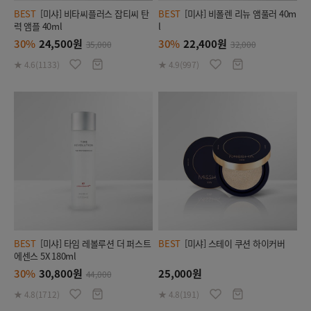
BEST
[미샤] 비타씨플러스 잡티씨 탄
BEST
[미샤] 비폴렌 리뉴 앰풀러 40m
력 앰플 40ml
l
30%
24,500원
30%
22,400원
35,000
32,000
★ 4.6(1133)
★ 4.9(997)
BEST
[미샤] 타임 레볼루션 더 퍼스트
BEST
[미샤] 스테이 쿠션 하이커버
에센스 5X 180ml
30%
30,800원
25,000원
44,000
★ 4.8(1712)
★ 4.8(191)