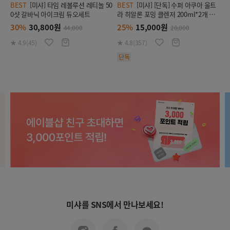
BEST
[미샤] 타임 레볼루션 레티놀 50
BEST
[미샤] [단독] 수퍼 아쿠아 울트
0샷 갈바닉 아이크림 듀오세트
라 히알론 포밍 클렌저 200ml*2개 세
트
30%
30,800원
25%
15,000원
44,000
20,000
★ 4.9(45)
★ 4.8(357)
단독
미샤를 SNS에서 만나보세요!