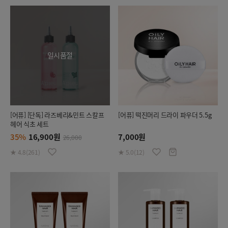
일시품절
[어퓨] [단독] 라즈베리&민트 스칼프
[어퓨] 떡진머리 드라이 파우더 5.5g
헤어 식초 세트
35%
16,900원
7,000원
26,000
★ 4.8(261)
★ 5.0(12)