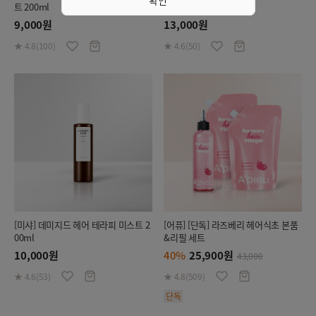
트 200ml
ml
9,000원
13,000원
★ 4.8(100)
★ 4.6(50)
[미샤] 데미지드 헤어 테라피 미스트 2
[어퓨] [단독] 라즈베리 헤어식초 본품
00ml
&리필 세트
10,000원
40%
25,900원
43,000
★ 4.6(53)
★ 4.8(509)
단독