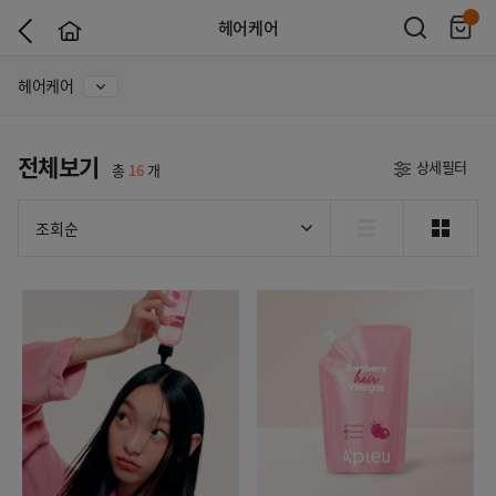
헤어케어
헤어케어
전체보기
상세필터
총
16
개
조회순