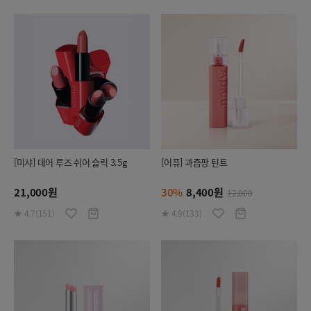
[미샤] 데어 루즈 쉬어 슬릭 3.5g
[어퓨] 과즙팡 틴트
21,000원
30%
8,400원
12,000
★ 4.7(151)
★ 4.9(133)