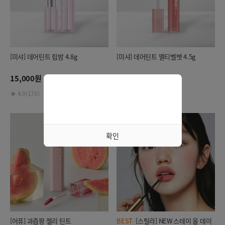
[미샤] 데어틴트 립밤 4.8g
[미샤] 데어틴트 멜티벨벳 4.5g
15,000원
15,000원
★ 4.9(170)
★ 4.9(83)
확인
[어퓨] 과즙팡 젤리 틴트
BEST
[스틸라] NEW 스테이 올 데이