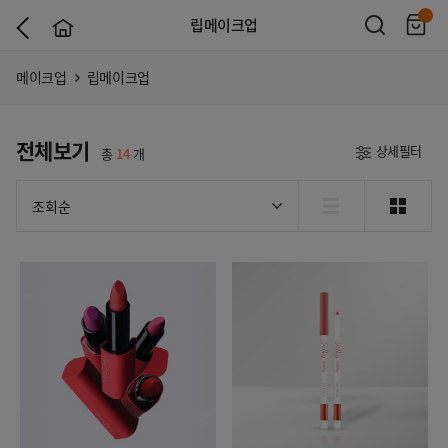
립메이크업
메이크업
립메이크업
전체보기
상세필터
총
14
개
조회순