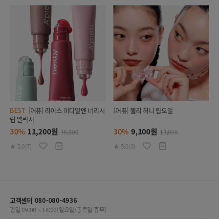
BEST
[어퓨] 라이스 피디알엔 너리시
[어퓨] 젤리 허니 립오일
립 엘릭서
30%
11,200원
30%
9,100원
16,000
13,000
★ 5.0(7)
★ 5.0(3)
고객센터 080-080-4936
평일 09:00 ~ 18:00(일요일/공휴일 휴무)