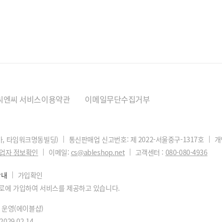
씨엔씨 서비스이용약관
이메일무단수집거부
1가, 타임워크명동빌딩)
통신판매업 신고번호: 제 2022-서울중구-1317호
개
업자 정보확인
이메일:
cs@ableshop.net
고객센터 :
080-080-4936
안내
가입확인
로에 가입하여 서비스를 제공하고 있습니다.
스 운영(에이블샵)
~2029.02.14