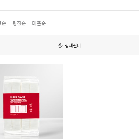
량순
평점순
매출순
상세필터
기획전
랭킹
공식몰 단독