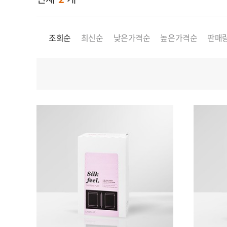
향수
잡화
조회순
최신순
낮은가격순
높은가격순
판매
쿠폰/이벤트
신규회원 혜택