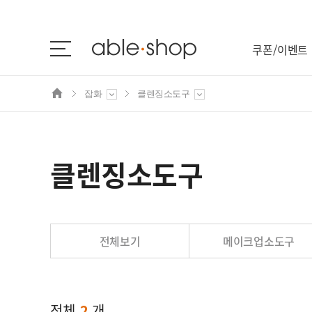
쿠폰/이벤트
잡화
클렌징소도구
브랜드관
스킨케어
클렌징소도구
메이크업
남성화장품
전체보기
메이크업소도구
바디케어
헤어케어
전체
2
개