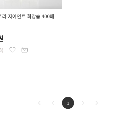
울트라 자이언트 화장솜 400매
원
3)
1