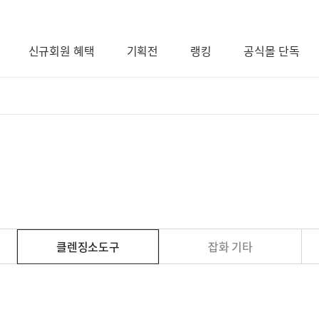
신규회원 혜택
기획전
랭킹
공식몰 단독
클렌징소도구
잡화 기타