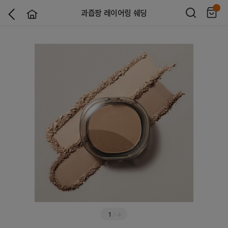
과즙팡 레이어링 쉐딩
1
/
4