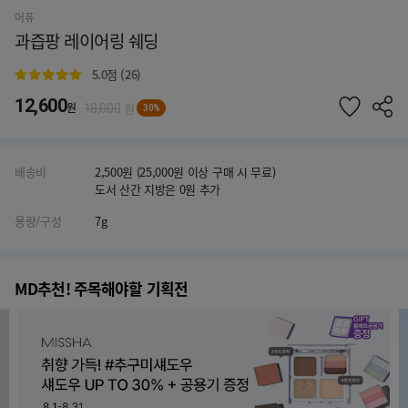
어퓨
과즙팡 레이어링 쉐딩
5.0
점 (26)
12,600
원
원
18,000
30%
배송비
2,500원 (25,000원 이상 구매 시 무료)
도서 산간 지방은 0원 추가
용량/구성
7g
MD추천! 주목해야할 기획전