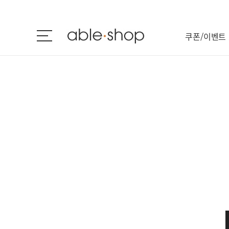
쿠폰/이벤트
브랜드관
스킨케어
메이크업
남성화장품
바디케어
헤어케어