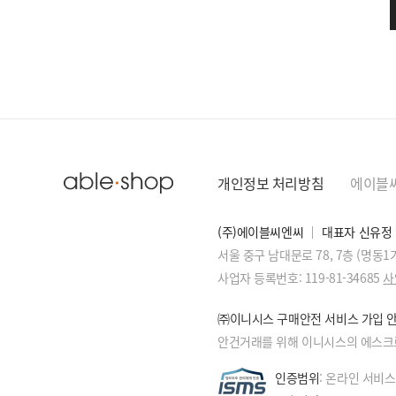
향수
잡화
개인정보 처리방침
에이블
(주)에이블씨엔씨
대표자 신유정
서울 중구 남대문로 78, 7층 (명동
사업자 등록번호: 119-81-34685
사
쿠폰/이벤트
신규회원 혜택
㈜이니시스 구매안전 서비스 가입 
안건거래를 위해 이니시스의 에스크
인증범위
: 온라인 서비