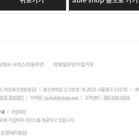
씨엔씨 서비스이용약관
이메일무단수집거부
1가, 타임워크명동빌딩)
통신판매업 신고번호: 제 2022-서울중구-1317호
개
업자 정보확인
이메일:
cs@ableshop.net
고객센터 :
080-080-4936
기획전
랭킹
공식몰 단독
안내
가입확인
로에 가입하여 서비스를 제공하고 있습니다.
스 운영(에이블샵)