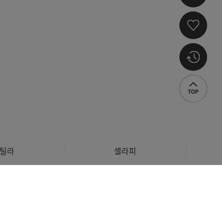
틸라
셀라피